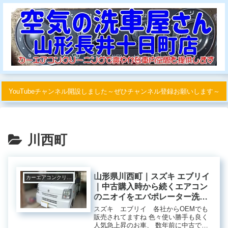
YouTubeチャンネル開設しました～ぜひチャンネル登録お願いします～
川西町
山形県川西町｜スズキ エブリイ
カーエアコンクリーニング
｜中古購入時から続くエアコン
のニオイをエバポレーター洗浄
で改善
スズキ エブリイ 各社からOEMでも
販売されてますね 色々使い勝手も良く
人気急上昇のお車、 数年前に中古で購