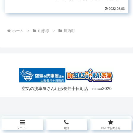
入されたそうですが、購入時からエア
コンのニオイが気になっていて、エバ
2022.08.03
ポレーター洗える所探してたそうで
す。最近当店のホームページを発見...
ホーム
山形県
川西町
空気の洗車屋さん山形長井十日町店 since2020
メニュー
電話
LINEでお問合せ