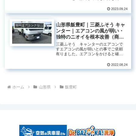
クルマ！色々な環境で頑張って頂いて
いるのに、トラックのエアコンにはフ
2023.09.24
ィルターが設置されていません。あっ
ても網戸のようなメッシュが付いてい
る程度...
山形県飯豊町｜三菱ふそう キャ
カーエアコンクリーニング
ンター｜エアコンの風が弱い・
独特のニオイを根本改善（商用
車）
三菱ふそう キャンターのエアコンで
すエアコンの風が弱いとの事でご依頼
有りました。エアコンをかけると確か
に弱い・・・そして、埃っぽい独特な
ニオイも・・・最近の車には、ほとん
2022.08.24
どエアコンフィルターが装着されてい
ますが、商用車と言われるバンやトラ
ッ...
ホーム
山形県
飯豊町