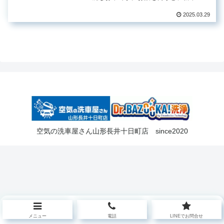
らお乗りのお車で、特にエアコンのニ
オイは気になっていないけど、そろそ
2025.03.29
ろこの辺りで（約5年経過）、エアコン
綺麗にしておこうかな。との事で...
空気の洗車屋さん山形長井十日町店 since2020
メニュー
電話
LINEでお問合せ