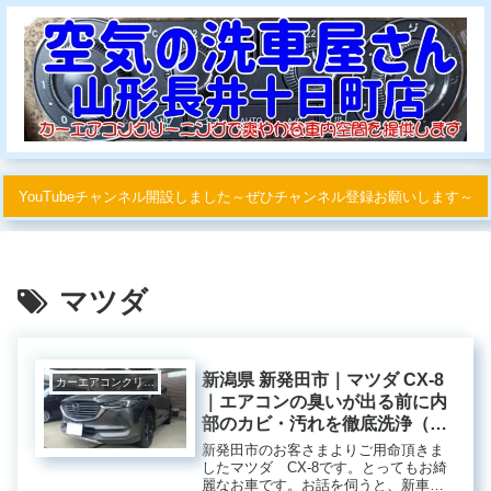
YouTubeチャンネル開設しました～ぜひチャンネル登録お願いします～
マツダ
新潟県 新発田市｜マツダ CX-8
カーエアコンクリーニング
｜エアコンの臭いが出る前に内
部のカビ・汚れを徹底洗浄（予
防クリーニング）
新発田市のお客さまよりご用命頂きま
したマツダ CX-8です。とってもお綺
麗なお車です。お話を伺うと、新車か