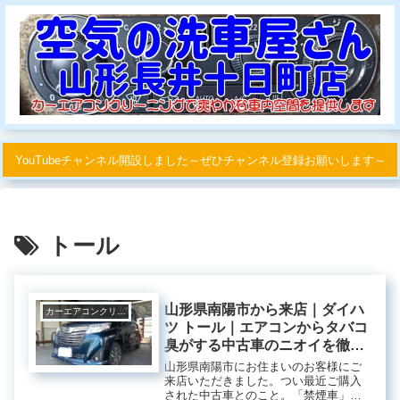
YouTubeチャンネル開設しました～ぜひチャンネル登録お願いします～
トール
山形県南陽市から来店｜ダイハ
カーエアコンクリーニング
ツ トール｜エアコンからタバコ
臭がする中古車のニオイを徹底
除去
山形県南陽市にお住まいのお客様にご
来店いただきました。つい最近ご購入
された中古車とのこと。「禁煙車」と