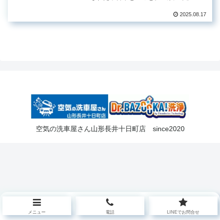
の説明に安心して購入されたそうです
が…いざ乗ってみると、エアコンから
2025.08.17
はなぜかタバコ臭が・・・。「え？禁
煙車のはずじゃ…？」と軽くツッコミ
を...
空気の洗車屋さん山形長井十日町店 since2020
メニュー
電話
LINEでお問合せ