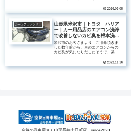
は3月末に納車された中古車で、気温が
上がり始めた頃に初めてエアコンを使
2026.06.08
用したところ、吹き出し口から強いカ
ビ臭が発生。エアコンを使用すると
咳...
山形県米沢市｜トヨタ ハリア
カーエアコンクリーニング
ー｜カー用品店のエアコン洗浄
で改善しないカビ臭を根本洗浄
で解決
米沢市のお客さまより ご用命頂きま
した数年前から、車のエアコンからの
カビ臭が気になりだしたそうで、某カ
ー用品店でエバポレーター洗浄をした
との事ですが、残念ながら改善されな
2022.11.16
かったそうです。これまでに何回かさ
れたようですが、むしろ次第にカビ臭
が...
空気の洗車屋さん山形長井十日町店 since2020